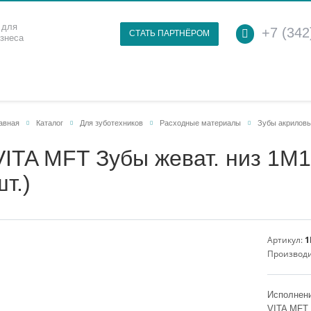
 для
+7 (342
СТАТЬ ПАРТНЁРОМ
изнеса
авная
Каталог
Для зуботехников
Расходные материалы
Зубы акрилов
VITA MFT Зубы жеват. низ 1M1 
шт.)
Артикул:
1
Производ
Исполнени
VITA MFT 