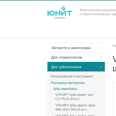
Комплексные решения
стоматологического б
Гл
Запчасти и аксессуары
Для стоматологов
Для зуботехников
Оборудование и инструмент
Расходные материалы
Зубы акриловые
VITA MFT Зубы жеват. низ
C3 / PL31 (8 шт.)
VITA MFT Зубы фронт. верх
4M2 (A4) / O40 (6 шт.)