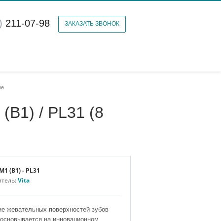
)
211-07-98
ЗАКАЗАТЬ ЗВОНОК
ые
(B1) / PL31 (8
M1 (B1) - PL31
итель:
Vita
е жевательных поверхностей зубов
основывается на инновационном