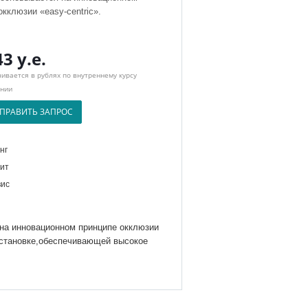
окклюзии «easy-centric».
43 у.е.
ивается в рублях по внутреннему курсу
нии
ПРАВИТЬ ЗАПРОС
нг
ит
ис
на инновационном принципе окклюзии
постановке,обеспечивающей высокое