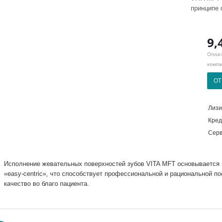
принципе 
9,
Оплач
компа
ОТ
Лизи
Кред
Серв
Исполнение жевательных поверхностей зубов VITA MFT основывается 
«easy-centric», что способствует профессиональной и рациональной 
качество во благо пациента.