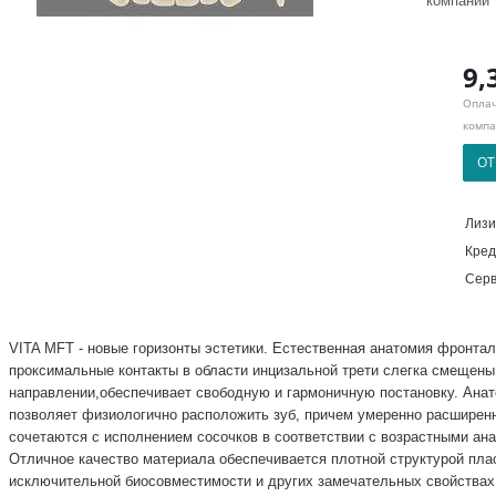
компании 
9,
Оплач
компа
ОТ
Лизи
Кред
Серв
VITA MFT - новые горизонты эстетики. Естественная анатомия фронтал
проксимальные контакты в области инцизальной трети слегка смещены
направлении,обеспечивает свободную и гармоничную постановку. Ана
позволяет физиологично расположить зуб, причем умеренно расширен
сочетаются с исполнением сосочков в соответствии с возрастными ан
Отличное качество материала обеспечивается плотной структурой пла
исключительной биосовместимости и других замечательных свойствах