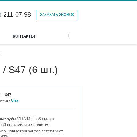
)
211-07-98
ЗАКАЗАТЬ ЗВОНОК
КОНТАКТЫ
ые
/ S47 (6 шт.)
1 - S47
итель:
Vita
ные зубы VITA MFT обладают
ной анатомией и являются
ем новых горизонтов эстетики от