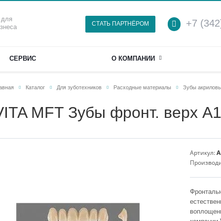
 для
+7 (342
СТАТЬ ПАРТНЁРОМ
изнеса
СЕРВИС
О КОМПАНИИ
авная
Каталог
Для зуботехников
Расходные материалы
Зубы акрилов
VITA MFT Зубы фронт. верх A1 
Артикул:
A
Производ
Фронталь
естествен
воплощени