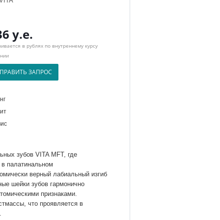
VITA
36 у.е.
ивается в рублях по внутреннему курсу
нии
ПРАВИТЬ ЗАПРОС
нг
ит
ис
ьных зубов VITA MFT, где
 в палатинальном
томически верный лабиальный изгиб
ные шейки зубов гармонично
атомическими признаками.
стмассы, что проявляется в
.