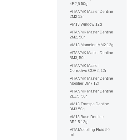
4R2,5 50g
VITA VMK Master Dentine
2M2 12г
VM13 Window 12g
VITA VMK Master Dentine
2M2, 50г
VM13 Mamelon MM2 12g
VITA VMK Master Dentine
5M3, 50г
VITA VMK Master
Corrective COR2, 12г
VITA VMK Master Dentine
Modifier DM7 12г
VITA VMK Master Dentine
2L1,5, 50г
VM13 Transpa Dentine
3M3 50g
VM13 Base Dentine
3R1.5 12g
VITA Modelling Fluid 50
ml