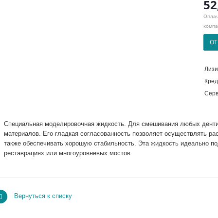
52
Оплач
компа
ОТ
Лизи
Кред
Серв
Специальная моделировочная жидкость. Для смешивания любых дент
материалов. Его гладкая согласованность позволяет осуществлять ра
также обеспечивать хорошую стабильность. Эта жидкость идеально п
реставрациях или многоуровневых мостов.
Вернуться к списку