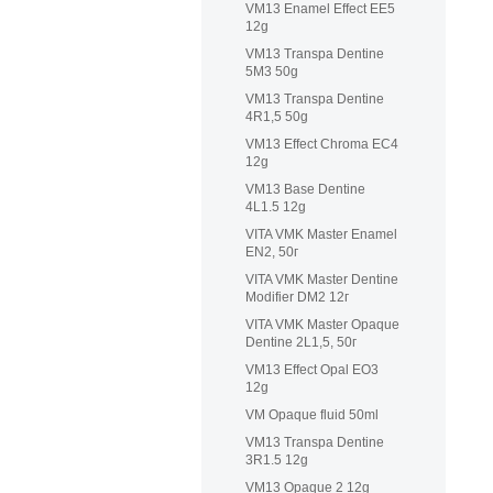
VM13 Enamel Effect EE5
12g
VM13 Transpa Dentine
5M3 50g
VM13 Transpa Dentine
4R1,5 50g
VM13 Effect Chroma EC4
12g
VM13 Base Dentine
4L1.5 12g
VITA VMK Master Enamel
EN2, 50г
VITA VMK Master Dentine
Modifier DM2 12г
VITA VMK Master Opaque
Dentine 2L1,5, 50г
VM13 Effect Opal EO3
12g
VM Opaque fluid 50ml
VM13 Transpa Dentine
3R1.5 12g
VM13 Opaque 2 12g