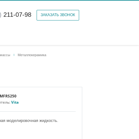
)
211-07-98
ЗАКАЗАТЬ ЗВОНОК
 массы
Металлокерамика
MFRS250
итель:
Vita
ая моделировочная жидкость.