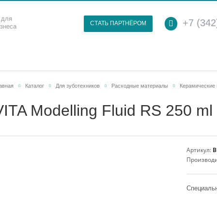
 для
+7 (342
СТАТЬ ПАРТНЁРОМ
изнеса
авная
Каталог
Для зуботехников
Расходные материалы
Керамические
VITA Modelling Fluid RS 250 ml
Артикул:
B
Производ
Специальн