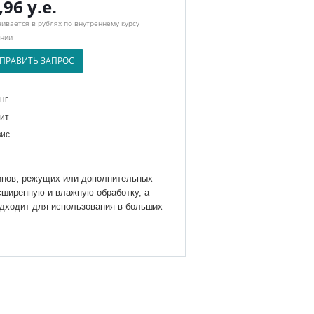
,96 у.е.
ивается в рублях по внутреннему курсу
нии
ПРАВИТЬ ЗАПРОС
нг
ит
ис
инов, режущих или дополнительных
сширенную и влажную обработку, а
одходит для использования в больших