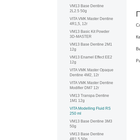
VM13 Base Dentine
2L2.5 50g
VITA VMK Master Dentine
4R1,5, 12г
С
VM13 Basic Kit Powder
3D-MASTER
К
VM13 Base Dentine 2M1
В
12g
VM13 Enamel Effect EE2
Р
12g
VITA VMK Master Opaque
Dentine 4M2, 12г
VITA VMK Master Dentine
Modifier DM7 12г
VM13 Transpa Dentine
1M1 12g
VITA Modelling Fluid RS
250 ml
VM13 Base Dentine 3M3
50g
VM13 Base Dentine
4R1.5 50g